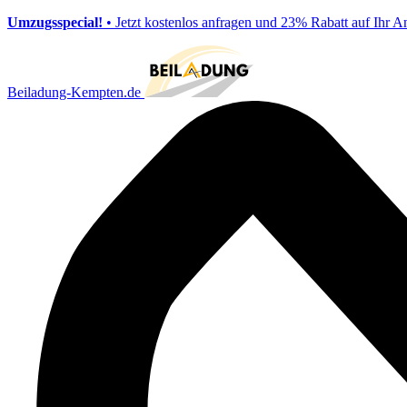
Umzugsspecial!
• Jetzt kostenlos anfragen und 23% Rabatt auf Ihr A
Beiladung-Kempten.de