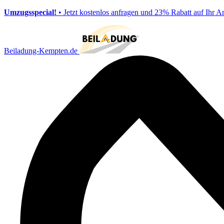
Umzugsspecial!
• Jetzt kostenlos anfragen und 23% Rabatt auf Ihr A
Beiladung-Kempten.de